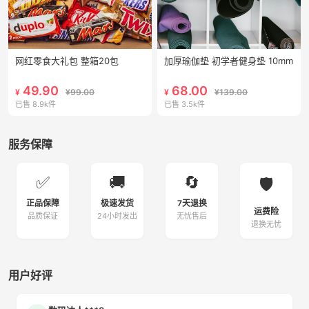
网红零食大礼包 整箱20包
加厚瑜伽垫 初学者健身垫 10mm
49.90
68.00
¥
¥99.00
¥
¥139.00
已售 8.9k件
已售 3.5k件
服务保障
✅
🚚
🔄
🛡️
正品保障
极速发货
7天退换
运费险
品质保证
24小时发出
无忧售后
退换无忧
用户好评