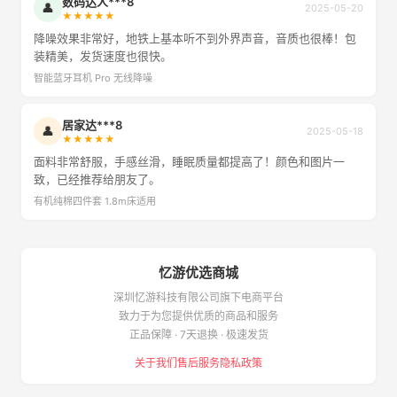
数码达人***8
👤
2025-05-20
★★★★★
降噪效果非常好，地铁上基本听不到外界声音，音质也很棒！包
装精美，发货速度也很快。
智能蓝牙耳机 Pro 无线降噪
居家达***8
👤
2025-05-18
★★★★★
面料非常舒服，手感丝滑，睡眠质量都提高了！颜色和图片一
致，已经推荐给朋友了。
有机纯棉四件套 1.8m床适用
忆游优选商城
深圳忆游科技有限公司旗下电商平台
致力于为您提供优质的商品和服务
正品保障 · 7天退换 · 极速发货
关于我们
售后服务
隐私政策