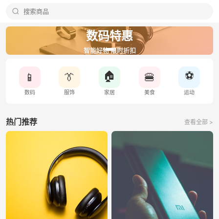
数码特惠
智能好物 限时折扣
🏠
⚽
📱
👔
🍔
数码
服饰
家居
美食
运动
热门推荐
查看全部 >