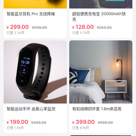
智能蓝牙耳机 Pro 无线降噪
超轻便携充电宝 20000mAh快
充
299.00
128.00
¥
¥599.00
¥
¥259.00
已售 2.3k件
已售 5.7k件
智能运动手环 血氧心率监测
有机纯棉四件套 1.8m床适用
199.00
399.00
¥
¥399.00
¥
¥899.00
已售 1.9k件
已售 876件