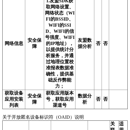
1.友盟SDK获
取网络设置、
网络状态（WI
FI的BSSID、
WIFI的SSI
D、WIFI的信
号强度、WIFI
安全保
友盟数
网络信息
的IP地址），
否
否
障
据分析
以提供统计分
析服务，并通
过地理位置校
准报表数据准
确性，提供基
础反作弊能
力；
获取设备
获取应用版本
安全保
数据分
应用安装
号，获取应用
否
否
障
析
列表
渠道号
关于开放匿名设备标识符（OAID）说明
关
适
联
用