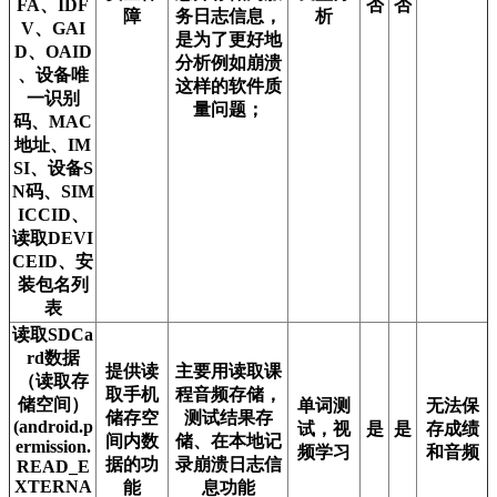
FA、IDF
否
否
障
务日志信息，
析
V、GAI
是为了更好地
D、OAID
分析例如崩溃
、设备唯
这样的软件质
一识别
量问题；
码、MAC
地址、IM
SI、设备S
N码、SIM
ICCID、
读取DEVI
CEID、安
装包名列
表
读取SDCa
rd数据
提供读
主要用读取课
（读取存
取手机
程音频存储，
储空间）
单词测
无法保
储存空
测试结果存
(android.p
试，视
是
是
存成绩
间内数
储、在本地记
ermission.
频学习
和音频
据的功
录崩溃日志信
READ_E
XTERNA
能
息功能