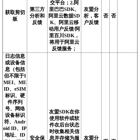
交平台；2.阿
第三方
里巴巴SDK、
友盟分
获取剪切
分析和
阿里云数据SD
析，客
否
否
板
反馈
K、阿里云移
户反馈
动用户反馈/阿
里百川SDK，
将用于阿里云
反馈服务；
日志信息
或设备信
息（包括
但不限于I
MEI、ME
ID、eSIM
标识、硬
件序列
号、网络
友盟SDK在你
设备标识
使用软件或软
符、Andr
件在后台状态
oid ID、IP
时收集相关信
地址、ID
安全保
息并存储为服
友盟分