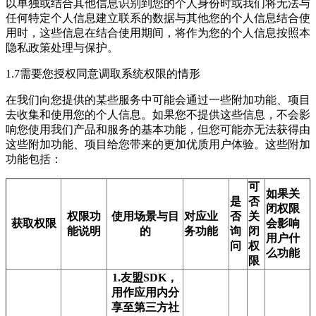
以单独或结合其他信息识别到您的个人身份时或我们将无法与
任何特定个人信息建立联系的数据与其他您的个人信息结合使
用时，这些信息在结合使用期间，将作为您的个人信息按照本
隐私政策处理与保护。
1.7需要您授权同意调取系统权限的情形
在我们向您提供的某些服务中可能会通过一些附加功能、项目
去收集和使用您的个人信息。如果您不提供这些信息，不会影
响您使用我们产品和服务的基本功能，但您可能亦无法获得由
这些附加功能、项目给您带来的更加优质用户体验。这些附加
功能包括：
可
如果关
是
否
闭权限
权限功
使用场景与目
对应业
否
关
获取权限
会影响
能说明
的
务功能
询
闭
用户什
问
权
么功能
限
1.友盟SDK，
用作应用内分
享至第三方社