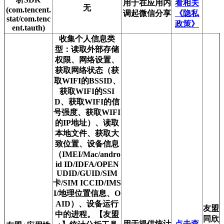
用于在应用内
看相关
无
(com.tencent.
调起微信分享
《隐私
stat/com.tenc
政策》
ent.tauth)
收集个人信息类
型：读取外部存储
权限、网络设置、
获取网络状态（获
取WIFI的BSSID、
获取WIFI的SSI
D、获取WIFI的信
号强度、获取WIFI
的IP地址）、读取
本地文件、获取大
致位置、设备信息
（IMEI/Mac/andro
id ID/IDFA/OPEN
UDID/GUID/SIM
卡/SIM ICCID/IMS
I/地理位置信息、O
AID）、设备运行
友盟
中的进程。【友盟
同欣
用于提供统计
点击查