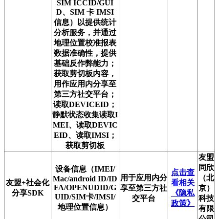
SIM ICCID/GUI
D、SIM 卡 IMSI
信息）以提供统计
分析服务，并通过
地理位置校准报表
数据准确性，提供
基础反作弊能力；
获取剪切板内容，
用作应用内分享至
第三方社交平台；
读取DEVICEID；
静默状态收集读取I
MEI、读取DEVIC
EID、读取IMSI；
获取剪切板
友盟
同欣
设备信息（IMEI/
点击查
用于应用内分
（北
Mac/android ID/ID
友盟+社会化
看相关
FA/OPENUDID/G
享至第三方社
京）
分享SDK
《隐私
UID/SIM卡/IMSI/
交平台
科技
政策》
地理位置信息）
有限
公司