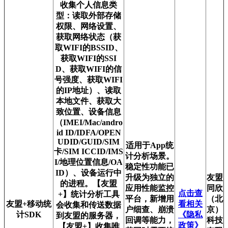
收集个人信息类
型：读取外部存储
权限、网络设置、
获取网络状态（获
取WIFI的BSSID、
获取WIFI的SSI
D、获取WIFI的信
号强度、获取WIFI
的IP地址）、读取
本地文件、获取大
致位置、设备信息
（IMEI/Mac/andro
id ID/IDFA/OPEN
UDID/GUID/SIM
适用于App统
卡/SIM ICCID/IMS
计分析场景。
I/地理位置信息/OA
稳定性功能已
ID）、设备运行中
升级为独立的
友盟
的进程。【友盟
应用性能监控
同欣
点击查
+】统计分析工具
平台，新增用
（北
友盟+移动统
看相关
会收集和传送数据
户细查、崩溃
京）
计SDK
《隐私
到友盟的服务器，
回调等能力，
科技
政策》
【友盟+】收集唯