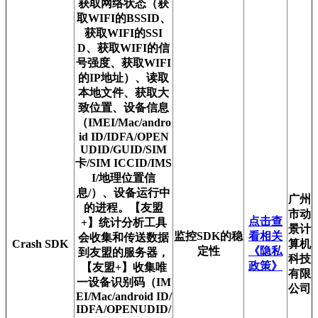
获取网络状态（获
取WIFI的BSSID、
获取WIFI的SSI
D、获取WIFI的信
号强度、获取WIFI
的IP地址）、读取
本地文件、获取大
致位置、设备信息
（IMEI/Mac/andro
id ID/IDFA/OPEN
UDID/GUID/SIM
卡/SIM ICCID/IMS
I/地理位置信
息/）、设备运行中
广州
的进程。【友盟
市动
点击查
+】统计分析工具
景计
监控SDK的稳
看相关
会收集和传送数据
Crash SDK
算机
定性
《隐私
到友盟的服务器，
科技
政策》
【友盟+】收集唯
有限
一设备识别码（IM
公司
EI/Mac/android ID/
IDFA/OPENUDID/