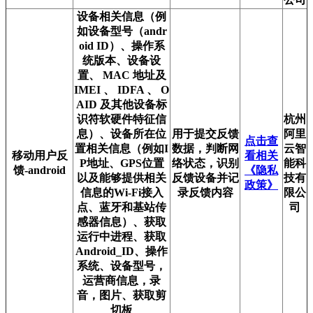
设备相关信息（例
如设备型号（andr
oid ID）、操作系
统版本、设备设
置、 MAC 地址及
IMEI 、 IDFA 、 O
AID 及其他设备标
识符软硬件特征信
杭州
息）、设备所在位
用于提交反馈
阿里
点击查
置相关信息（例如I
数据，判断网
云智
移动用户反
看相关
P地址、GPS位置
络状态，识别
能科
馈-android
《隐私
以及能够提供相关
反馈设备并记
技有
政策》
信息的Wi-Fi接入
录反馈内容
限公
点、蓝牙和基站传
司
感器信息）、获取
运行中进程、获取
Android_ID、操作
系统、设备型号，
运营商信息，录
音，图片、获取剪
切板