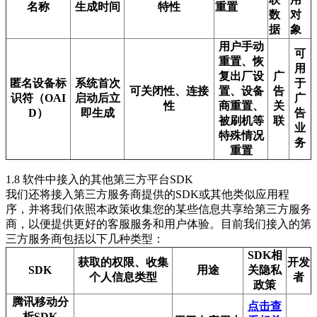
名称
生成时间
特性
重置
数
对
据
象
用户手动
可
重置、恢
用
复出厂设
广
匿名设备标
系统首次
于
可关闭性、连接
置、设备
告
识符（OAI
启动后立
广
性
商重置、
关
D）
即生成
告
被刷机等
联
业
特殊情况
务
重置
1.8 软件中接入的其他第三方平台SDK
我们还将接入第三方服务商提供的SDK或其他类似应用程
序，并将我们依照本政策收集您的某些信息共享给第三方服务
商，以便提供更好的客服服务和用户体验。目前我们接入的第
三方服务商包括以下几种类型：
SDK相
获取的权限、收集
开发
SDK
用途
关隐私
个人信息类型
者
政策
腾讯移动分
点击查
析SDK