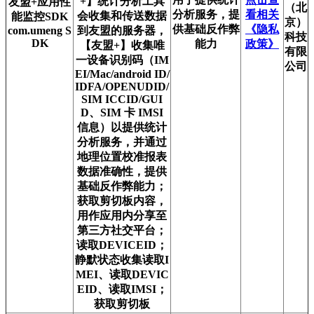
+】统计分析工具
友盟+应用性
（北
分析服务，提
看相关
会收集和传送数据
能监控SDK
京）
供基础反作弊
《隐私
com.umeng S
到友盟的服务器，
科技
DK
能力
政策》
【友盟+】收集唯
有限
一设备识别码（IM
公司
EI/Mac/android ID/
IDFA/OPENUDID/
SIM ICCID/GUI
D、SIM 卡 IMSI
信息）以提供统计
分析服务，并通过
地理位置校准报表
数据准确性，提供
基础反作弊能力；
获取剪切板内容，
用作应用内分享至
第三方社交平台；
读取DEVICEID；
静默状态收集读取I
MEI、读取DEVIC
EID、读取IMSI；
获取剪切板