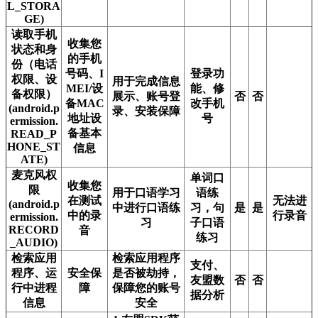
L_STORA
GE)
读取手机
收集您
状态和身
的手机
份（电话
号码、I
登录功
权限、设
用于完成信息
MEI/设
能、修
备权限）
展示、账号登
否
否
备MAC
改手机
(android.p
录、安装保障
地址设
号
ermission.
备基本
READ_P
HONE_ST
信息
ATE)
麦克风权
单词口
收集您
限
用于口语学习
语练
在测试
无法进
(android.p
中进行口语练
习，句
是
是
中的录
行录音
ermission.
习
子口语
RECORD
音
练习
_AUDIO)
检索应用
检索应用程序
支付、
程序、运
安全保
是否被劫持，
友盟数
否
否
行中进程
障
保障您的账号
据分析
信息
安全