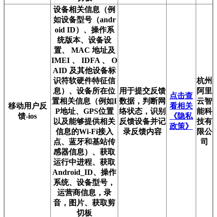
设备相关信息（例
如设备型号（andr
oid ID）、操作系
统版本、设备设
置、 MAC 地址及
IMEI 、 IDFA 、 O
AID 及其他设备标
识符软硬件特征信
杭州
息）、设备所在位
用于提交反馈
阿里
点击查
置相关信息（例如I
数据，判断网
云智
移动用户反
看相关
P地址、GPS位置
络状态，识别
能科
馈-ios
《隐私
以及能够提供相关
反馈设备并记
技有
政策》
信息的Wi-Fi接入
录反馈内容
限公
点、蓝牙和基站传
司
感器信息）、获取
运行中进程、获取
Android_ID、操作
系统、设备型号，
运营商信息，录
音，图片、获取剪
切板